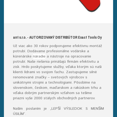
ant s.r.o.
- AUTORIZOVANÝ DISTRIBÚTOR E
xact
T
ools
O
y
Už viac ako 30 rokov podporujeme efektívnu montáž
potrubí. Dodávame profesionálne vodárske a
kúrenárske
náradie
a nástroje na opracovanie
potrubí. Naše riešenia prinášajú firmám efektivitu a
zisk. Hrdo poskytujeme služby, vďaka ktorým sú naši
klienti lídrami vo svojom fachu. Zastupujeme silné
renomované značky – svetových výrobcov s
unikátnymi strojmi a technológiami. Pôsobíme na
slovenskom, českom, maďarskom a rakúskom trhu a
vďaka dobrým partnerským vzťahom sa tešíme
priazni vyše 2000 stálych obchodných partnerov.
Naším poslaním je „LEPŠÍ VÝSLEDOK S MENŠÍM
ÚSILÍM“
.