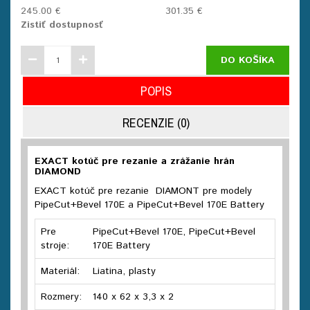
245.00 €
301.35 €
Zistiť dostupnosť
DO KOŠÍKA
POPIS
RECENZIE (0)
EXACT kotúč pre rezanie a zrážanie hrán
DIAMOND
EXACT kotúč pre rezanie DIAMONT pre modely
PipeCut+Bevel 170E a PipeCut+Bevel 170E Battery
Pre
PipeCut+Bevel 170E, PipeCut+Bevel
stroje:
170E Battery
Materiál:
Liatina, plasty
Rozmery:
140 x 62 x 3,3 x 2