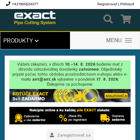
+421905624077
Registrovať
|
Prihlásiť
€
MENU
PRODUKTY
Vážení zákazníci, v dňoch
10.–14. 8. 2026
budeme mať z
dôvodu celozávodnej dovolenky
zatvorené
. Objednávky
prijaté počas tohto obdobia prostredníctvom e-shopu alebo e-
mailu
ant@ant.sk
vybavíme v pondelok
17. 8. 2026
.
Ďakujeme za pochopenie.
Zaregistrovať sa