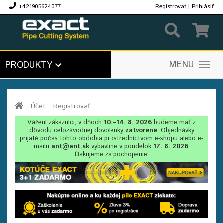
+421905624077
Registrovať
|
Prihlásiť
€
MENU
PRODUKTY
Účet
Registrovať
Vážení zákazníci, v dňoch
10.–14. 8. 2026
budeme mať z
dôvodu celozávodnej dovolenky
zatvorené
. Objednávky
prijaté počas tohto obdobia prostredníctvom e-shopu alebo e-
mailu
ant@ant.sk
vybavíme v pondelok
17. 8. 2026
.
Ďakujeme za pochopenie.