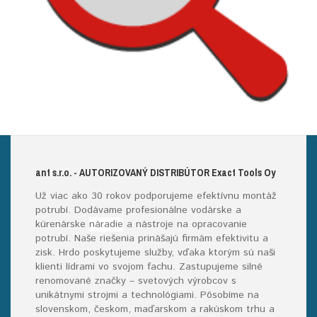
ant s.r.o.
- AUTORIZOVANÝ DISTRIBÚTOR E
xact
T
ools
O
y
Už viac ako 30 rokov podporujeme efektívnu montáž
potrubí. Dodávame profesionálne vodárske a
kúrenárske
náradie
a nástroje na opracovanie
potrubí. Naše riešenia prinášajú firmám efektivitu a
zisk. Hrdo poskytujeme služby, vďaka ktorým sú naši
klienti lídrami vo svojom fachu. Zastupujeme silné
renomované značky – svetových výrobcov s
unikátnymi strojmi a technológiami. Pôsobíme na
slovenskom, českom, maďarskom a rakúskom trhu a