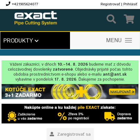
+421905624077
Registrovať
|
Prihlásiť
€
MENU
PRODUKTY
Vážení zákazníci, v dňoch
10.–14. 8. 2026
budeme mať z dôvodu
celozávodnej dovolenky
zatvorené
. Objednávky prijaté počas tohto
obdobia prostredníctvom e-shopu alebo e-mailu
ant@ant.sk
vybavíme v pondelok
17. 8. 2026
. Ďakujeme za pochopenie.
Zaregistrovať sa