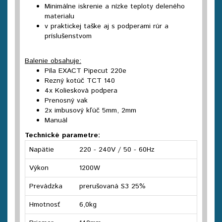
Minimálne iskrenie a nízke teploty deleného
materialu
v praktickej taške aj s podperami rúr a
príslušenstvom
Balenie obsahuje:
Píla EXACT Pipecut 220e
Rezný kotúč TCT 140
4x Koliesková podpera
Prenosný vak
2x imbusový kľúč 5mm, 2mm
Manuál
Technické parametre:
Napätie
220 - 240V / 50 - 60Hz
Výkon
1200W
Prevádzka
prerušovaná S3 25%
Hmotnosť
6,0kg