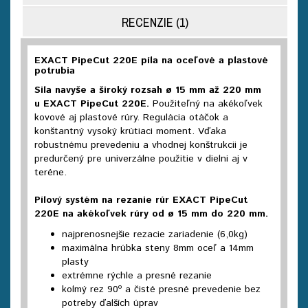
RECENZIE (1)
EXACT PipeCut 220E píla na oceľové a plastové
potrubia
Sila navyše a široký rozsah
ø
15 mm až 220 mm
u
EXACT PipeCut 220E.
Použiteľný na akékoľvek
kovové aj plastové rúry. Regulácia otáčok a
konštantný vysoký krútiaci moment. Vďaka
robustnému prevedeniu a vhodnej konštrukcii je
predurčený pre univerzálne použitie v dielni aj v
teréne.
Pílový systém na rezanie rúr EXACT PipeCut
220E na akékoľvek rúry od
ø
15 mm do 220 mm.
najprenosnejšie rezacie zariadenie (6,0kg)
maximálna hrúbka steny 8mm oceľ a 14mm
plasty
extrémne rýchle a presné rezanie
kolmý rez 90º a čisté presné prevedenie bez
potreby ďalších úprav