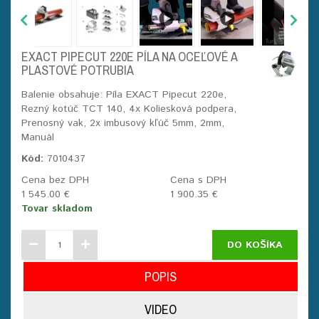
EXACT PIPECUT 220E PÍLA NA OCEĽOVÉ A
PLASTOVÉ POTRUBIA
Balenie obsahuje: Píla EXACT Pipecut 220e,
Rezný kotúč TCT 140, 4x Koliesková podpera,
Prenosný vak, 2x imbusový kľúč 5mm, 2mm,
Manuál
Kód:
7010437
Cena bez DPH
Cena s DPH
1 545.00 €
1 900.35 €
Tovar skladom
DO KOŠÍKA
POPIS
VIDEO