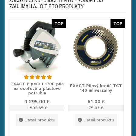
ZÁKAZNÍCI KUPUJÚCI TENTO PRODUKT SA
ZAUJÍMALI AJ O TIETO PRODUKTY
TOP
TOP
EXACT PipeCut 170E píla
EXACT Pílový kotúč TCT
na oceľové a plastové
140 univerzálny
potrubia
1 295.00 €
61.00 €
1 592.85 €
75.03 €
Detail produktu
Detail produktu