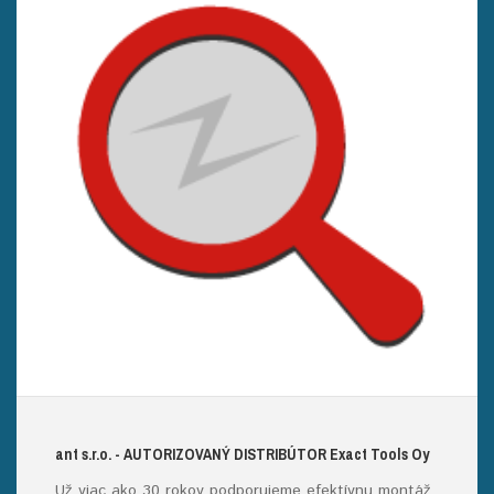
ant s.r.o.
- AUTORIZOVANÝ DISTRIBÚTOR E
xact
T
ools
O
y
Už viac ako 30 rokov podporujeme efektívnu montáž