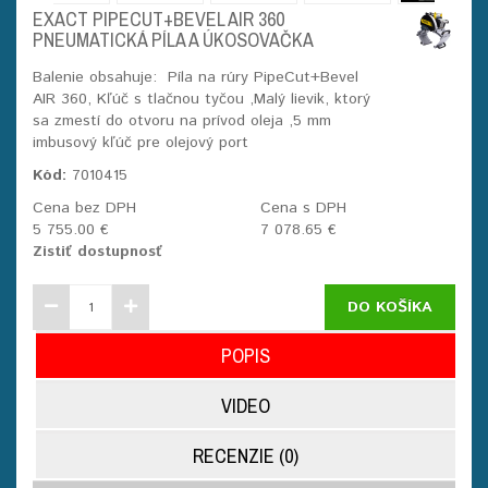
EXACT PIPECUT+BEVEL AIR 360
PNEUMATICKÁ PÍLA A ÚKOSOVAČKA
Balenie obsahuje: Píla na rúry PipeCut+Bevel
AIR 360, Kľúč s tlačnou tyčou ,Malý lievik, ktorý
sa zmestí do otvoru na prívod oleja ,5 mm
imbusový kľúč pre olejový port
Kód:
7010415
Cena bez DPH
Cena s DPH
5 755.00 €
7 078.65 €
Zistiť dostupnosť
DO KOŠÍKA
POPIS
VIDEO
RECENZIE (0)