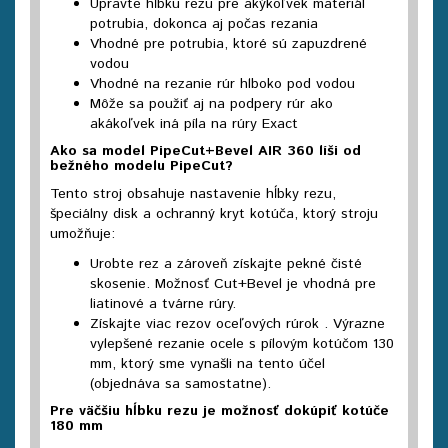
Upravte hĺbku rezu pre akýkoľvek materiál
potrubia, dokonca aj počas rezania
Vhodné pre potrubia, ktoré sú zapuzdrené
vodou
Vhodné na rezanie rúr hlboko pod vodou
Môže sa použiť aj na podpery rúr ako
akákoľvek iná píla na rúry Exact
Ako sa model PipeCut+Bevel AIR 360 líši od
bežného modelu PipeCut?
Tento stroj obsahuje nastavenie hĺbky rezu,
špeciálny disk a ochranný kryt kotúča, ktorý stroju
umožňuje:
Urobte rez a zároveň získajte pekné čisté
skosenie. Možnosť Cut+Bevel je vhodná pre
liatinové a tvárne rúry.
Získajte viac rezov oceľových rúrok
.
Výrazne
vylepšené rezanie ocele s pílovým kotúčom 130
mm, ktorý sme vynašli na tento účel
(objednáva sa samostatne).
Pre väčšiu hĺbku rezu je možnosť dokúpiť kotúče
180 mm