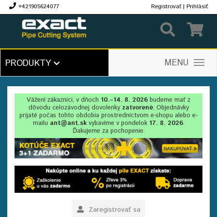
+421905624077
Registrovať
|
Prihlásiť
€
MENU
PRODUKTY
Vážení zákazníci, v dňoch
10.–14. 8. 2026
budeme mať z
dôvodu celozávodnej dovolenky
zatvorené
. Objednávky
prijaté počas tohto obdobia prostredníctvom e-shopu alebo e-
mailu
ant@ant.sk
vybavíme v pondelok
17. 8. 2026
.
Ďakujeme za pochopenie.
Zaregistrovať sa