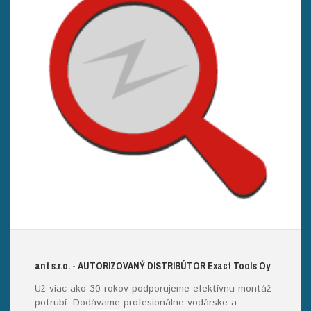
ant s.r.o.
- AUTORIZOVANÝ DISTRIBÚTOR E
xact
T
ools
O
y
Už viac ako 30 rokov podporujeme efektívnu montáž
potrubí. Dodávame profesionálne vodárske a