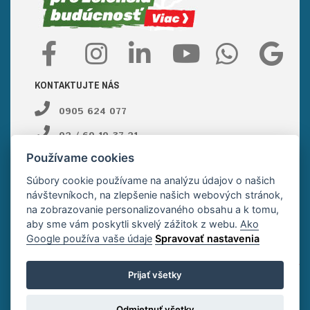
KONTAKTUJTE NÁS
0905 624 077
02 / 60 10 37 21
Používame cookies
ant@ant.sk
Súbory cookie používame na analýzu údajov o našich
E-shop objednávky:
návštevníkoch, na zlepšenie našich webových stránok,
na zobrazovanie personalizovaného obsahu a k tomu,
02 / 60 10 37 23
aby sme vám poskytli skvelý zážitok z webu.
Ako
Google používa vaše údaje
Spravovať nastavenia
ant@ant.sk
Prijať všetky
Odmietnuť všetky