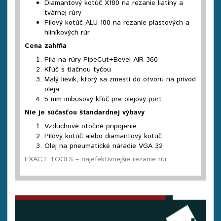
Diamantový kotúč X180 na rezanie liatiny a
tvárnej rúry
Pílový kotúč ALU 180 na rezanie plastových a
hliníkových rúr
Cena zahŕňa
Píla na rúry PipeCut+Bevel AIR 360
Kľúč s tlačnou tyčou
Malý lievik, ktorý sa zmestí do otvoru na prívod
oleja
5 mm imbusový kľúč pre olejový port
Nie je súčasťou štandardnej výbavy
Vzduchové otočné pripojenie
Pílový kotúč alebo diamantový kotúč
Olej na pneumatické náradie VGA 32
EXACT TOOLS – najefektívnejšie rezanie rúr