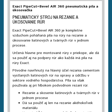
Exact PipeCut+Bevel AIR 360 pneumatická píla a
úkosovačka
PNEUMATICKÝ STROJ NA REZANIE A
ÚKOSOVANIE RÚR
Exact PipeCut+Bevel AIR 360 je kompletne
vzduchom poháňaná píla na rúry na rezanie a
úkosovanie liatinových a tvárnych rúr v jednom
procese.
Určená hlavne pre montované rúry v priekope, ale dá
sa použiť aj na podpery rúr ako každá iná píla na
rúry Exact.
Pôvodne navrhnutý na hlavný účel rezania cementom
vystlaných liatinových rúr na opravy a údržbu v
sektore vodného hospodárstva. Píla sa však
používala aj pri hlbokom podvodnom rezaní rúr.
Rezanie a skosenie liatinových a tvárnych rúr v
jednom procese
Dá sa použiť aj len na rezanie akéhokoľvek
materiálu