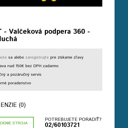
 - Valčeková podpera 360 -
duchá
áste
sa alebo
zaregistrujte
pre získanie zľavy
ava nad 150€ bez DPH zadarmo
ný a pozáručný servis
rné poradenstvo
NZIE (0)
POTREBUJETE PORADIŤ?
DENIE STROJA
02/60103721