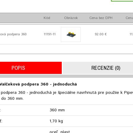
Kód
Obrázok
Cena bez DPH
Cen
ová podpera 360
11191-11
92.00 €
11
POPIS
RECENZIE (0)
Valčeková podpera 360 - jednoduchá
 podpera 360 - jednoduchá je špeciálne navrhnutá pre použiie k Pip
ž do 360 mm.
:
360 mm
ť:
1,70 kg
oceľ, plast