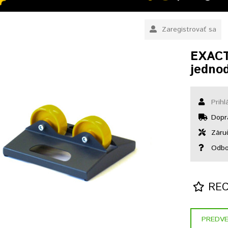
Zaregistrovať sa
EXACT
jedno
Prihl
Dopr
Záruč
Odbo
RECE
PREDVE