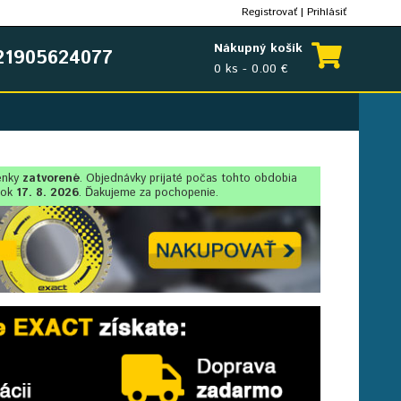
Registrovať
|
Prihlásiť
Nákupný košík
1905624077
0 ks - 0.00 €
enky
zatvorené
. Objednávky prijaté počas tohto obdobia
lok
17. 8. 2026
. Ďakujeme za pochopenie.