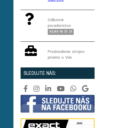
Odborné
poradenstvo
02/60 10 37 21
Predvedenie strojov
priamo u Vás
SLEDUJTE NÁS: