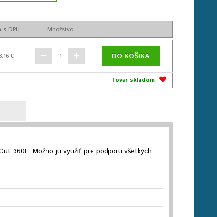
a s DPH
Množstvo
DO KOŠÍKA
3.16 €
Tovar skladom
eCut 360E. Možno ju využiť pre podporu všetkých