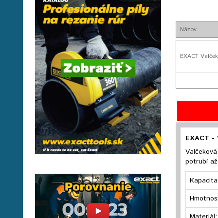
Názov
EXACT Valček
EXACT - 
Valčeková
potrubí a
Kapacita
Hmotnos
Materiál: