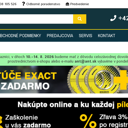
08 105 526
Odborné poradenstvo
Predvedenie
+42
BCHODNÉ PODMIENKY
PREDAJCOVIA
SERVIS
KONTAKT
azníci, v dňoch
10.–14. 8. 2026
budeme mať z dôvodu celozávodnej dovol
prostredníctvom e-shopu alebo e-mailu
ant@ant.sk
vybavíme v ponde