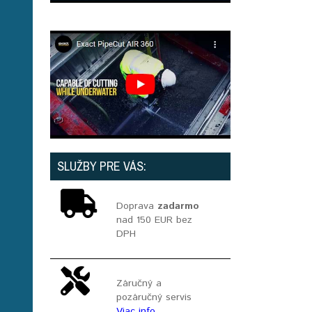
SLUŽBY PRE VÁS:
Doprava
zadarmo
nad 150 EUR bez
DPH
Záručný a
pozáručný servis
Viac info