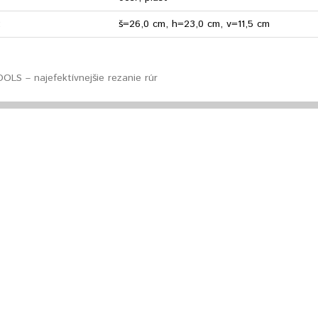
:
š=26,0 cm, h=23,0 cm, v=11,5 cm
LS – najefektívnejšie rezanie rúr