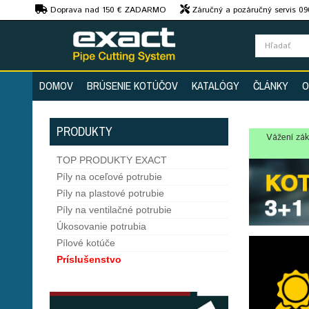
€
Doprava nad 150 € ZADARMO
Záručný a pozáručný servis 09
strojov
DOMOV
BRÚSENIE KOTÚČOV
KATALÓGY
ČLÁNKY
O
PRODUKTY
Vážení zák
TOP PRODUKTY EXACT
Píly na oceľové potrubie
Píly na plastové potrubie
Píly na ventilačné potrubie
Úkosovanie potrubia
Pílové kotúče
Príslušenstvo