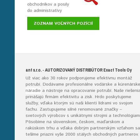
obchodníkov a posily
do administratívy
ZOZNAM VOĽNÝCH POZÍCIÍ
ant s.r.o.
- AUTORIZOVANÝ DISTRIBÚTOR E
xact
T
ools
O
y
Už viac ako 30 rokov podporujeme efektívnu montáž
potrubí. Dodávame profesionálne vodárske a kúrenársk
náradie
a nástroje na opracovanie potrubí. Naše riešeni
prinášajú firmám efektivitu a zisk. Hrdo poskytujeme
služby, vďaka ktorým sú naši klienti lídrami vo svojom
fachu. Zastupujeme silné renomované značky –
svetových výrobcov s unikátnymi strojmi a technológiami
Pôsobíme na slovenskom, českom, maďarskom a
rakúskom trhu a vďaka dobrým partnerským vzťahom sa
tešíme priazni vyše 2000 stálych obchodných partnerov.