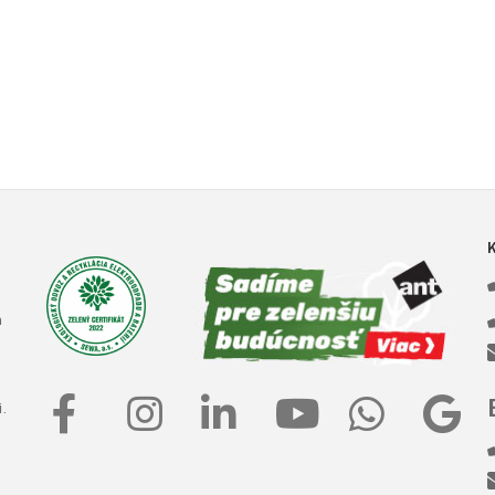
e
a
.