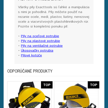
Všetky píly Exacttools sú ľahké a manipulácia
s nimi je pohodlná. Píly môžete použiť na
rezanie ocele, medi, plastov, liatiny, nerezovej
ocele a viacvrstvových plastohlinníkových rúr.
Pozrite si kompletnú ponuku píl:
•
Píly na oceľové potrubie
•
Píly na plastové potrubie
•
Píly na ventilačné potrubie
•
Úkosovačky potrubia
•
Pílové kotúče
ODPORÚČANÉ PRODUKTY
TOP
TOP