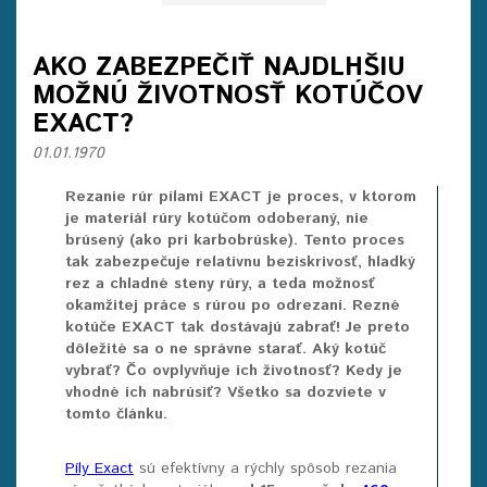
AKO ZABEZPEČIŤ NAJDLHŠIU
MOŽNÚ ŽIVOTNOSŤ KOTÚČOV
EXACT?
01.01.1970
Rezanie rúr pílami EXACT je proces, v ktorom
je materiál rúry kotúčom odoberaný, nie
brúsený (ako pri karbobrúske). Tento proces
tak zabezpečuje relatívnu beziskrivosť, hladký
rez a chladné steny rúry, a teda možnosť
okamžitej práce s rúrou po odrezaní. Rezné
kotúče EXACT tak dostávajú zabrať! Je preto
dôležité sa o ne správne starať. Aký kotúč
vybrať? Čo ovplyvňuje ich životnosť? Kedy je
vhodné ich nabrúsiť? Všetko sa dozviete v
tomto článku.
Píly Exact
sú efektívny a rýchly spôsob rezania