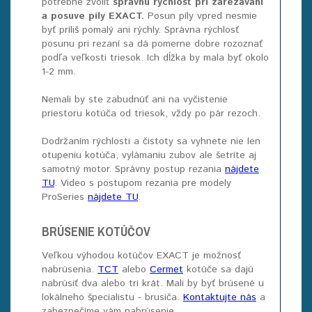
potrebné zvoliť
správnu rýchlosť pri zarezávaní
a posuve píly EXACT.
Posun píly vpred nesmie
byť príliš pomalý ani rýchly. Správna rýchlosť
posunu pri rezaní sa dá pomerne dobre rozoznať
podľa veľkosti triesok. Ich dĺžka by mala byť okolo
1-2 mm.
Nemali by ste zabudnúť ani na vyčistenie
priestoru kotúča od triesok, vždy po pár rezoch.
Dodržaním rýchlosti a čistoty sa vyhnete nie len
otupeniu kotúča, vylámaniu zubov ale šetríte aj
samotný motor. Správny postup rezania
nájdete
TU
. Video s postupom rezania pre modely
ProSeries
nájdete TU
.
BRÚSENIE KOTÚČOV
Veľkou výhodou kotúčov EXACT je možnosť
nabrúsenia.
TCT
alebo
Cermet
kotúče sa dajú
nabrúsiť dva alebo tri krát. Mali by byť brúsené u
lokálneho špecialistu - brusiča.
Kontaktujte nás
a
zabezpečíme vám nabrúsenie.