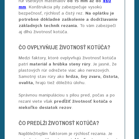
rúr všetkých materiálov
od 15 mm až do
460
mm
. Konštrukcia píly zabezpečuje vysokú
bezpečnosť, rýchlosť a čistý rez.
Na oplátku je
potrebné dôkladné zaškolenie a dodržiavanie
základných techník rezania.
To vám zabezpečí
aj dlhú životnosť kotúča.
ČO OVPLYVŇUJE ŽIVOTNOSŤ KOTÚČA?
Medzi faktory, ktoré ovplyvňujú životnosť kotúča
patrí
materiál a hrúbka steny rúry
. Je jasné, že
plastových rúr odrežete viac ako nerezových.
Samotný stav rúry ako
hrdza, švy zvaru, čistota,
ovalita,
hrajú tiež dôležitú úlohu.
Správnou manipuláciou s pílou pred, počas a po
rezaní viete však
predĺžiť životnosť kotúča o
niekoľko desiatok rezov
.
ČO PREDĹŽI ŽIVOTNOSŤ KOTÚČA?
Najdôležitejším faktorom je rýchlosť rezania. Je