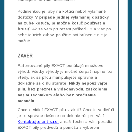
Podmienkou je, aby na kotúči neboli vylámané
doštičky.
V prípade jednej vylámanej doštičky,
na zube kotúča, je možné kotúč používať a
brúsiť.
Ak sa vám pri rezaní poškodili 2 a viac po
sebe idúcich zubov, použitie ani brúsenie nie je
možné.
ZÁVER
Patentované píly EXACT ponúkajú množstvo
výhod. Všetky výhody je možné čerpať naplno iba
vtedy, ak sa pílou manipulujete správne a
dôkladne sa o ňu staráte.
Nikdy nepoužívajte
pílu, bez prezretia videonávodu, zaškolenia
naším technikom alebo bez prečítania
manuálu.
Chcete vidieť EXACT pílu v akcii? Chcete vedieť či
je to správne riešenie na delenie rúr pre vás?
Kontaktujte ant s.r.o.
a naši technici vám poradia,
EXACT píly predvedú a pomôžu s výberom