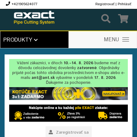
+421905624077
Registrovať
|
Prihlásiť
€
MENU
PRODUKTY
Vážení zákazníci, v dňoch
10.–14. 8. 2026
budeme mať z
dôvodu celozávodnej dovolenky
zatvorené
. Objednávky
prijaté počas tohto obdobia prostredníctvom e-shopu alebo e-
mailu
ant@ant.sk
vybavíme v pondelok
17. 8. 2026
.
Ďakujeme za pochopenie.
Zaregistrovať sa